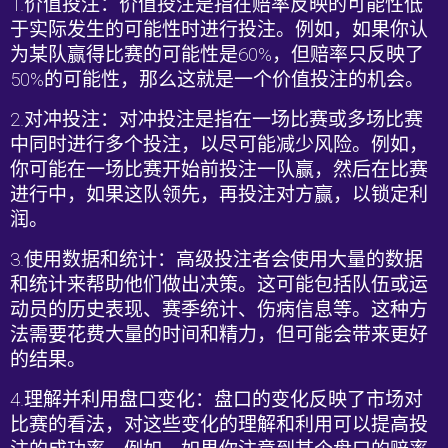
1.价值投注：价值投注是指在赔率反映的可能性低
于实际发生的可能性时进行投注。例如，如果你认
为某队赢得比赛的可能性是
60%
，但赔率只反映了
50%
的可能性，那么这就是一个价值投注的机会。
2.
对冲投注：对冲投注是指在一场比赛或多场比赛
中同时进行多个投注，以尽可能减少风险。例如，
你可能在一场比赛开始前投注一队赢，然后在比赛
进行中，如果这队领先，再投注对方赢，以锁定利
润。
3.
使用数据和统计：高级投注者会使用大量的数据
和统计来帮助他们做出决策。这可能包括队伍或运
动员的历史表现、赛季统计、伤病信息等。这种方
法需要花费大量的时间和精力，但可能会带来更好
的结果。
4.
理解并利用盘口变化：盘口的变化反映了市场对
比赛的看法，对这些变化的理解和利用可以提高投