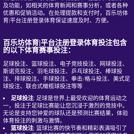
及功能，如相关的体育新闻和赛事分析，或者各种
优惠和促销活动。在处理提款和支付时，
百乐坊体
育|平台注册登录
体育保证速度及时、方便。
百乐坊体育|平台注册登录
体育投注包含
的以下体育赛事投注：
足球投注、篮球投注、电子竞技投注、网球投注、
斯诺克投注、羽毛球投注、乒乓球投注、棒球投
注、排球投注、手球投注、拳击
/
格斗投注、美式足
球投注、联合式橄榄球投注等等
……
足球投注
: 足球是世界上最受欢迎的体育运动之
一，投注于足球比赛能让您沉浸于激烈的竞技中。
无论是支持您钟爱的球队还是预测比赛结果，体验
体育投注
的刺激与激情。
篮球投注
: 篮球比赛的快节奏和精彩表演吸引了