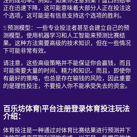
注的成功率。例如，如果你注意到某个盘口的赔率
正在迅速下降，这可能意味着大部分人正在投注这
个选项，这可能是有信息支持这个选项的胜利。
5.
预测模型：一些专业投注者甚至会建立自己的预
测模型，使用机器学习和人工智能来预测比赛结
果。这种方法需要高级的技术知识，但在一些情况
下可能非常有效。
请注意，这些高级策略并不能保证你会赢钱，而且
可能需要大量的时间、精力和知识。而且，即使你
有最好的策略，也总是存在输钱的风险，因此重要
的是理性投注，不要投入你不能承受失去的资金。
百乐坊体育|平台注册登录体育投注玩法
介绍：
体育投注是一种通过对体育比赛结果进行预测并下