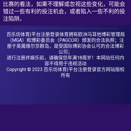
比赛的看法，如果不理解或忽视这些变化，可能会
错过一些有利的投注机会，或者陷入一些不利的投
注陷阱。
百乐坊体育|平台注册登录体育拥有欧洲马耳他博彩管理局
（MGA）和博彩委员会（PAGCOR）颁发的合法执照；注
册于英属维尔京群岛，是受国际博彩协会认可的合法博彩
公司；
进行注册并娱乐前，请确保您年满18周岁！本网站任何内
容不得用于违规活动
Copyright © 2023.百乐坊体育|平台注册登录官方网站版权
所有