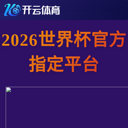
2026世界杯官方
指定平台