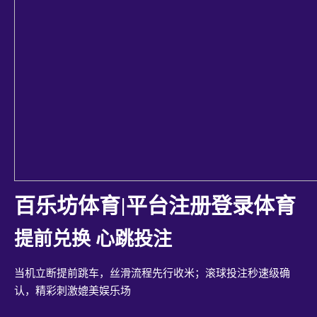
百乐坊体育|平台注册登录体育
提前兑换 心跳投注
当机立断提前跳车，丝滑流程先行收米；滚球投注秒速级确
认，精彩刺激媲美娱乐场