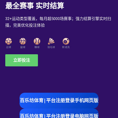
最全赛事 实时结算
32+运动类型覆盖，每月超5000场赛事；强力结算引擎实时扫
描，完美优化投注体验
立即投注
百乐坊体育|平台注册登录手机网页版
百乐坊体育|平台注册登录电脑网页版