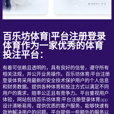
百乐坊体育|平台注册登录
体育作为一家优秀的体育
投注平台：
有着可信赖且透明的，具有良好的信誉，遵守所有
相关法规，并公开业务操作。
百乐坊体育|平台注册
登录
体育采用最新的安全技术保护用户的个人信息
和财务数据。提供各种体育和投注方式以满足不同
用户的需求，赔率公正且有竞争力。平台重视用户
体验，网站包括
百乐坊体育|平台注册登录
体育
app
设计清晰易用，提供优质的客户服务，能够快速有
效地解决用户的问题。平台提供一些额外的服务以